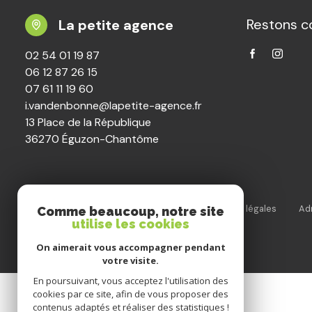
Restons c
La petite agence
02 54 01 19 87
06 12 87 26 15
07 61 11 19 60
i.vandenbonne@lapetite-agence.fr
13 Place de la République
36270 Éguzon-Chantôme
Nos honoraires
Nos partenaires
Mentions légales
Ad
Comme beaucoup, notre site
utilise les cookies
© 2026 | Tous droits réservés
On aimerait vous accompagner pendant
votre visite.
En poursuivant, vous acceptez l'utilisation des
cookies par ce site, afin de vous proposer des
contenus adaptés et réaliser des statistiques !