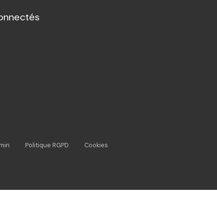
onnectés
min
Politique RGPD
Cookies