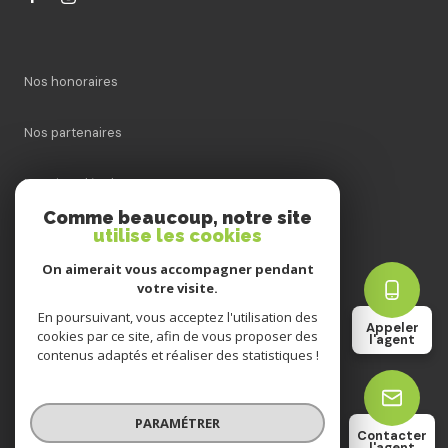
Nos honoraires
Nos partenaires
Mentions légales
Comme beaucoup, notre site
utilise les cookies
Admin
On aimerait vous accompagner pendant
Politique RGPD
votre visite.
En poursuivant, vous acceptez l'utilisation des
Appeler
cookies par ce site, afin de vous proposer des
Cookies
l'agent
contenus adaptés et réaliser des statistiques !
© 2026 | Tous droits réservés
PARAMÉTRER
Contacter
l'agent