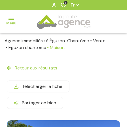
0
Fr
Menu
Agence immobilière à Éguzon-Chantôme
Vente
ventes
Eguzon chantome
Maison
estimation
Retour aux résultats
notre
agence
Télécharger la fiche
contact
Partager ce bien