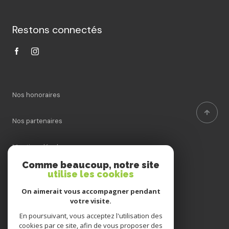
Restons connectés
Nos honoraires
Nos partenaires
Mentions légales
Comme beaucoup, notre site
Admin
utilise les cookies
On aimerait vous accompagner pendant
Politique RGPD
votre visite.
En poursuivant, vous acceptez l'utilisation des
Cookies
cookies par ce site, afin de vous proposer des