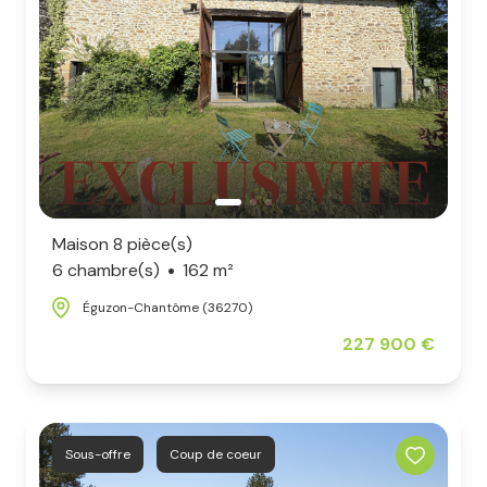
Maison 8 pièce(s)
6 chambre(s)
162 m²
Éguzon-Chantôme (36270)
227 900 €
Sous-offre
Coup de coeur