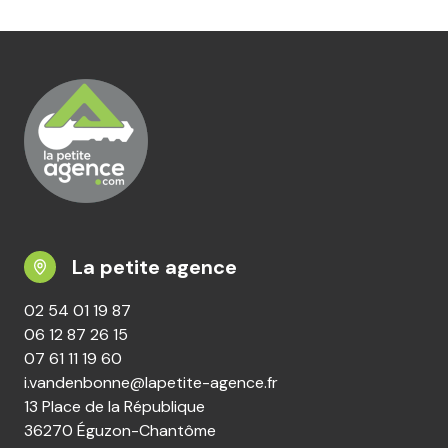
La petite agence
02 54 01 19 87
06 12 87 26 15
07 61 11 19 60
i.vandenbonne@lapetite-agence.fr
13 Place de la République
36270 Éguzon-Chantôme