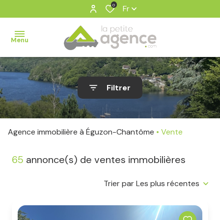
0
Fr
Menu
ventes
Filtrer
estimation
notre
Agence immobilière à Éguzon-Chantôme
Vente
agence
contact
65
annonce(s) de ventes immobilières
Trier par Les plus récentes