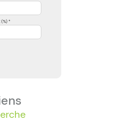
 (%) *
iens
herche