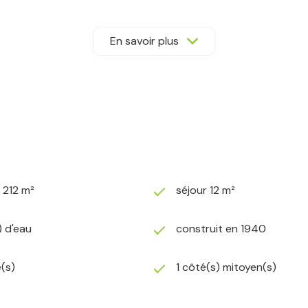
En savoir plus
 et primaire
lassé et très touristique
e Loire : baignade, activités nautiques, pêche, randonnées
2 212 m²
séjour 12 m²
rojet touristique ou artistique
euse (23)
) d'eau
construit en 1940
(s)
1 côté(s) mitoyen(s)