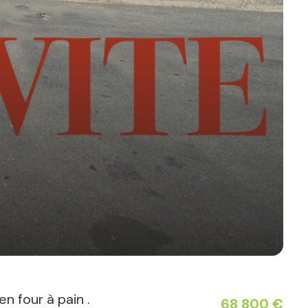
n four à pain .
68 800 €