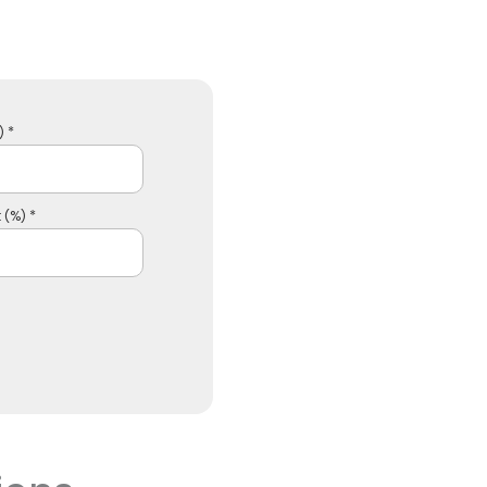
 *
 (%) *