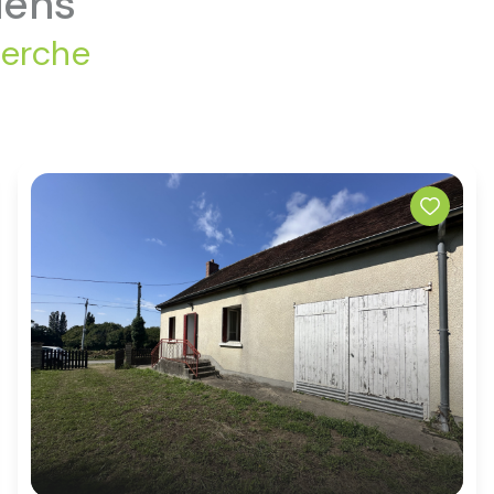
iens
herche