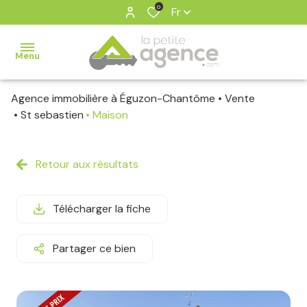
0
Fr
Menu
Agence immobilière à Éguzon-Chantôme
Vente
ventes
St sebastien
Maison
estimation
Retour aux résultats
notre
agence
Télécharger la fiche
contact
Partager ce bien