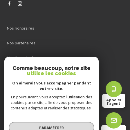
Nos honoraires
Nos partenaires
Mentions légales
Comme beaucoup, notre site
utilise les cookies
Admin
On aimerait vous accompagner pendant
Politique RGPD
votre visite.
En poursuivant, vous acceptez l'utilisation des
Appeler
cookies par ce site, afin de vous proposer des
Cookies
l'agent
contenus adaptés et réaliser des statistiques !
© 2026 | Tous droits réservés
PARAMÉTRER