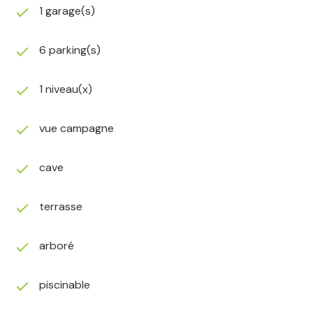
1 garage(s)
6 parking(s)
1 niveau(x)
vue campagne
cave
terrasse
arboré
piscinable