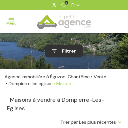
0
Fr
Menu
ventes
Filtrer
estimation
notre
Agence immobilière à Éguzon-Chantôme
Vente
agence
Dompierre les eglises
Maison
contact
1
Maisons à vendre à Dompierre-Les-
Eglises
Trier par Les plus récentes