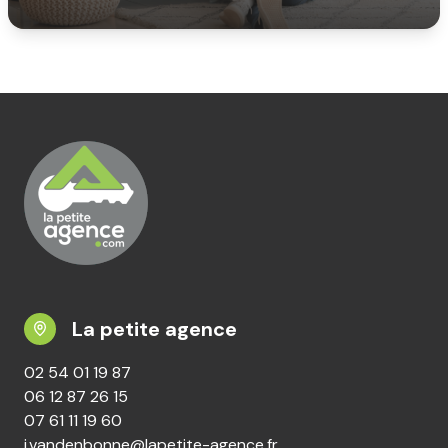
La petite agence
02 54 01 19 87
06 12 87 26 15
07 61 11 19 60
i.vandenbonne@lapetite-agence.fr