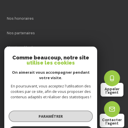
Nos honoraires
Nos partenaires
Mentions légales
Comme beaucoup, notre site
Admin
utilise les cookies
On aimerait vous accompagner pendant
Politique RGPD
votre visite.
En poursuivant, vous acceptez l'utilisation des
Appeler
Cookies
cookies par ce site, afin de vous proposer des
l'agent
contenus adaptés et réaliser des statistiques !
© 2026 | Tous droits réservés
PARAMÉTRER
Contacter
l'agent