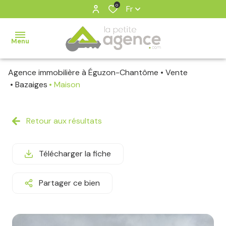
0
Fr
Menu
Agence immobilière à Éguzon-Chantôme
Vente
ventes
Bazaiges
Maison
estimation
Retour aux résultats
notre
agence
Télécharger la fiche
contact
Partager ce bien